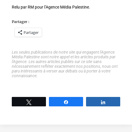
Relu par RM pour l’Agence Média Palestine.
Partager :
Partager
Les seules publications de notre site qui engagent l'Agence
Média Palestine sont notre appel et les articles produits par
l'Agence. Les autres articles publiés sur ce site sans
nécessairement refléter exactement nos positions, nous ont
paru intéressants à verser aux débats ou à porter à votre
connaissance.
Tweetez
Partage
Partage