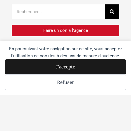
Recher
Rechercher
Faire un don à l'agence
Je m'inscris à la newsletter
En poursuivant votre navigation sur ce site, vous acceptez
l’utilisation de cookies à des fins de mesure d'audience.
Je souhaite devenir bénévole
J'accepte
Refuser
Dernières actus
Israël s’empare « morceau par
morceau » des sites patrimoniaux de
Cisjordanie
Lire la suite »