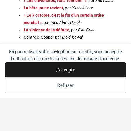
« Les universités, voilà l’ennemi. »
, par
Eric Fassin
La bête jaune revient
, par
Yitzhak Laor
« Le 7 octobre, c’est la fin d’un certain ordre
mondial »
, par
Ines Abdel Razak
La violence de la défaite
, par
Eyal Sivan
Contre le Gospel, par
Majd Kayyal
En poursuivant votre navigation sur ce site, vous acceptez
Partager :
l’utilisation de cookies à des fins de mesure d'audience.
Partager
J'accepte
Les seules publications de notre site qui engagent l'Agence
Refuser
Média Palestine sont notre appel et les articles produits par
l'Agence. Les autres articles publiés sur ce site sans
nécessairement refléter exactement nos positions, nous ont
paru intéressants à verser aux débats ou à porter à votre
connaissance.