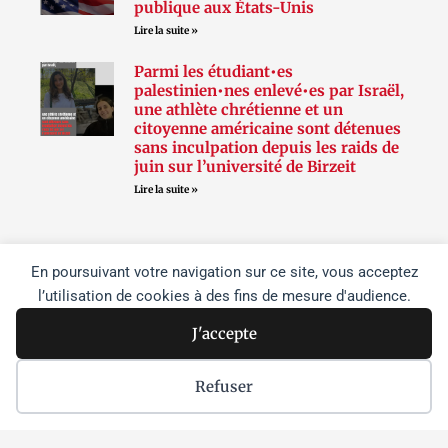
publique aux États-Unis
Lire la suite »
Parmi les étudiant•es
palestinien•nes enlevé•es par Israël,
une athlète chrétienne et un
citoyenne américaine sont détenues
sans inculpation depuis les raids de
juin sur l’université de Birzeit
Lire la suite »
Suivez-nous
En poursuivant votre navigation sur ce site, vous acceptez
l’utilisation de cookies à des fins de mesure d'audience.
J'accepte
F
T
I
a
w
n
Refuser
c
i
s
e
t
t
b
t
a