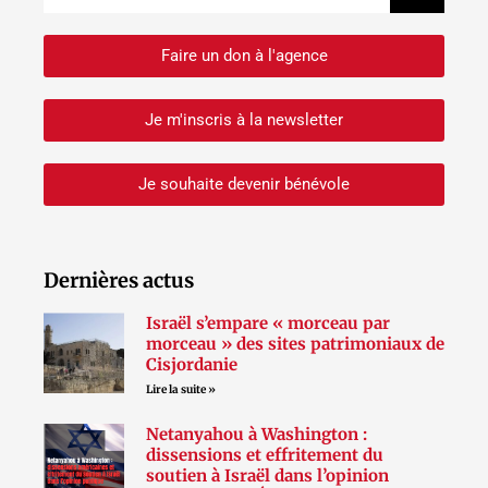
Faire un don à l'agence
Je m'inscris à la newsletter
Je souhaite devenir bénévole
Dernières actus
Israël s’empare « morceau par
morceau » des sites patrimoniaux de
Cisjordanie
Lire la suite »
Netanyahou à Washington :
dissensions et effritement du
soutien à Israël dans l’opinion