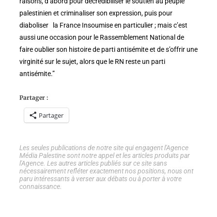
raisons, d’abord pour décrédibiliser le soutien au peuple
palestinien et criminaliser son expression, puis pour
diaboliser la France Insoumise en particulier ; mais c’est
aussi une occasion pour le Rassemblement National de
faire oublier son histoire de parti antisémite et de s’offrir une
virginité sur le sujet, alors que le RN reste un parti
antisémite.”
Partager :
Partager
Les seules publications de notre site qui engagent l'Agence
Média Palestine sont notre appel et les articles produits par
l'Agence. Les autres articles publiés sur ce site sans
nécessairement refléter exactement nos positions, nous ont
paru intéressants à verser aux débats ou à porter à votre
connaissance.