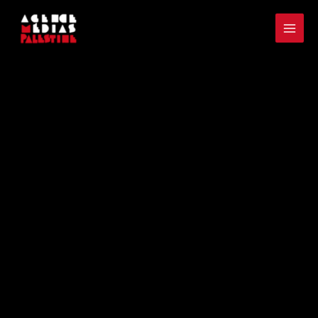
Aller
Mai
au
Men
contenu