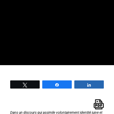
Tweetez
Partage
Partage
Dans un discours qui assimile volontairement identité juive et