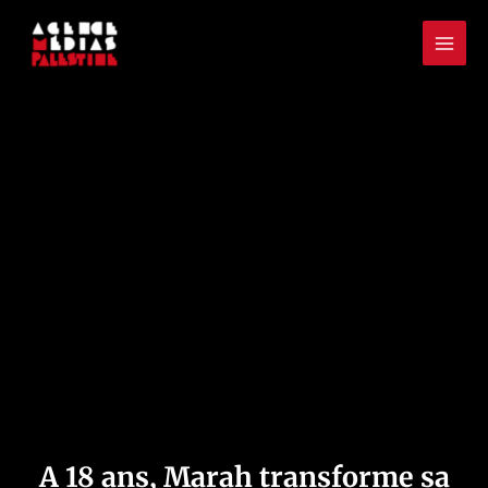
Aller
Mai
au
Men
contenu
A 18 ans, Marah transforme sa