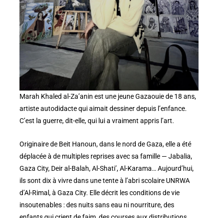
Marah Khaled al-Za’anin est une jeune Gazaouie de 18 ans,
artiste autodidacte qui aimait dessiner depuis l’enfance.
C’est la guerre, dit-elle, qui lui a vraiment appris l’art.
Originaire de Beit Hanoun, dans le nord de Gaza, elle a été
déplacée à de multiples reprises avec sa famille — Jabalia,
Gaza City, Deir al-Balah, Al-Shati’, Al-Karama… Aujourd’hui,
ils sont dix à vivre dans une tente à l’abri scolaire UNRWA
d’Al-Rimal, à Gaza City. Elle décrit les conditions de vie
insoutenables : des nuits sans eau ni nourriture, des
enfants qui crient de faim, des courses aux distributions