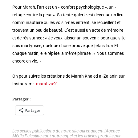
Pour Marah, l’art est un « confort psychologique », un «
refuge contre la peur ». Sa tente-galerie est devenue un lieu
communautaire où les voisin·nes entrent, se recueillent et
trouvent un peu de beauté. C’est aussi un acte de mémoire
et de résistance : « Je veux laisser un souvenir, pour que si je
suis martyrisée, quelque chose prouve que j’étais là. » Et
chaque matin, elle répète la même phrase : « Nous sommes
encore en vie. »
On peut suivre les créations de Marah Khaled al-Za’anin sur
Instagram :
marahza91
Partager :
Partager
Les seules publications de notre site qui engagent l'Agence
Média Palestine sont notre appel et les articles produits par