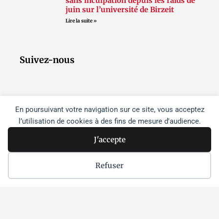
sans inculpation depuis les raids de
juin sur l’université de Birzeit
Lire la suite »
Suivez-nous
F
T
I
a
w
n
En poursuivant votre navigation sur ce site, vous acceptez
c
i
s
l’utilisation de cookies à des fins de mesure d'audience.
e
t
t
b
t
a
J'accepte
o
e
g
o
r
r
Refuser
k
a
m