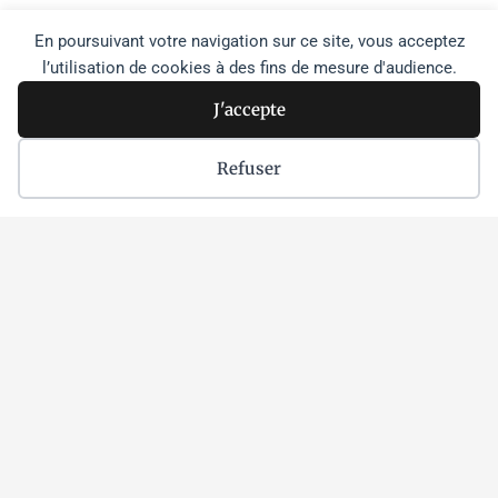
Yara Hawari
En poursuivant votre navigation sur ce site, vous acceptez
l’utilisation de cookies à des fins de mesure d'audience.
Yara Hawari est la codirectrice d’
Al-Shabaka
. Auparavant,
J'accepte
elle était chargée de mission sur les politiques
palestiniennes et analyste principale. Titulaire d’un doctorat
Refuser
en politique du Moyen-Orient de l’Université d’Exeter, où elle
a également enseigné à des étudiants de premier cycle, elle
y est toujours chercheuse associée honoraire. Outre ses
travaux universitaires, axés sur les études autochtones et
l’histoire orale, elle intervient régulièrement dans des médias
tels que
The Guardian, Foreign Policy et Al Jazeera English
.
Tareq Baconi
Tareq Baconi est président du conseil d’administration d’
Al-
Shabaka
. Il a été chercheur associé à
Al-Shabaka
pour les
politiques américaines de 2016 à 2017. Auparavant