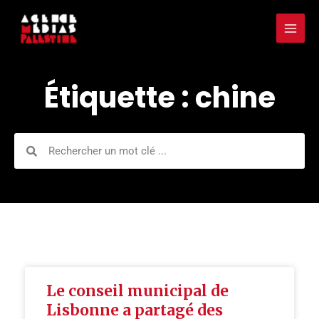
Aller
Mai
au
Men
contenu
Étiquette : chine
Rechercher
Rechercher
Le conseil municipal de
Lisbonne a partagé des