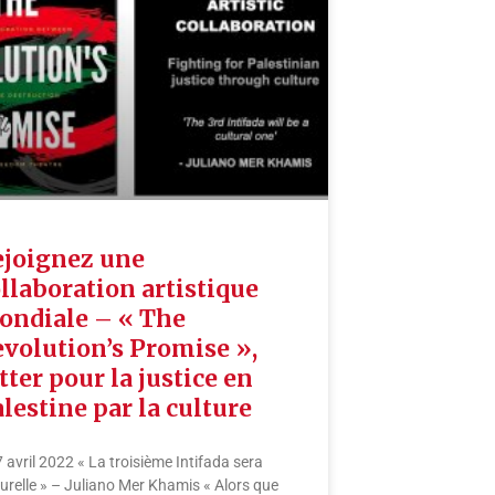
ejoignez une
llaboration artistique
ondiale – « The
volution’s Promise »,
tter pour la justice en
lestine par la culture
7 avril 2022 « La troisième Intifada sera
turelle » – Juliano Mer Khamis « Alors que