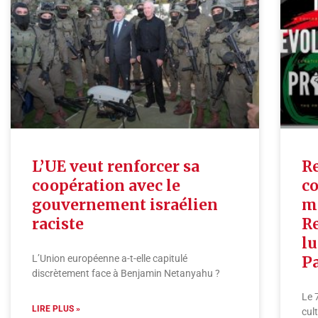
L’UE veut renforcer sa
R
coopération avec le
co
gouvernement israélien
m
raciste
Re
lu
L’Union européenne a-t-elle capitulé
Pa
discrètement face à Benjamin Netanyahu ?
Le 
LIRE PLUS »
cul