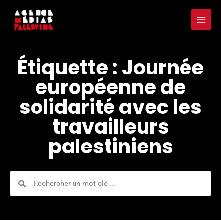
Aller
Mai
au
Men
contenu
Étiquette : Journée
européenne de
solidarité avec les
travailleurs
palestiniens
Rechercher
Rechercher