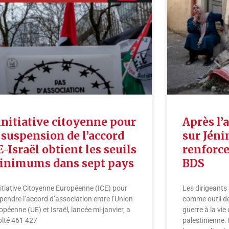
initiative citoyenne pour
Après l’
 suspension de l’accord
sur Jéni
-Israël obtient les seuils
renforc
inimums dans sept pays
BDS
nitiative Citoyenne Européenne (ICE) pour
Les dirigeants i
pendre l’accord d’association entre l’Union
comme outil de
opéenne (UE) et Israël, lancée mi-janvier, a
guerre à la vie 
olté 461 427
palestinienne.