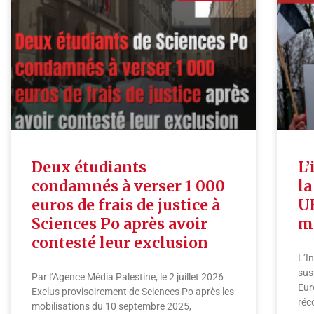
Deux étudiants
L’
condamnés à verser 1 000
la
euros de frais de justice à
UE
Sciences Po après avoir
m
contesté leur exclusion
L’I
sus
Par l’Agence Média Palestine, le 2 juillet 2026
Eur
Exclus provisoirement de Sciences Po après les
réc
mobilisations du 10 septembre 2025,