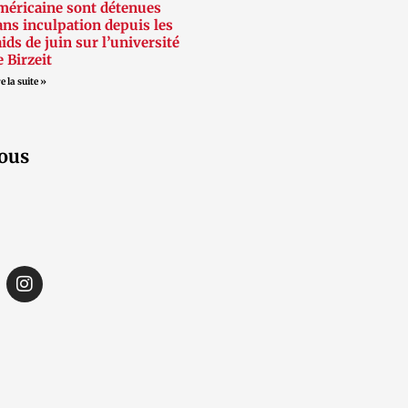
méricaine sont détenues
ans inculpation depuis les
aids de juin sur l’université
e Birzeit
e la suite »
ous
I
n
s
t
a
g
r
a