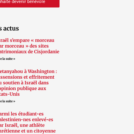
haite devenir bénévole
s actus
sraël s’empare « morceau
ar morceau » des sites
atrimoniaux de Cisjordanie
e la suite »
etanyahou à Washington :
issensions et effritement
u soutien à Israël dans
’opinion publique aux
tats-Unis
e la suite »
armi les étudiant•es
alestinien•nes enlevé•es
ar Israël, une athlète
hrétienne et un citoyenne