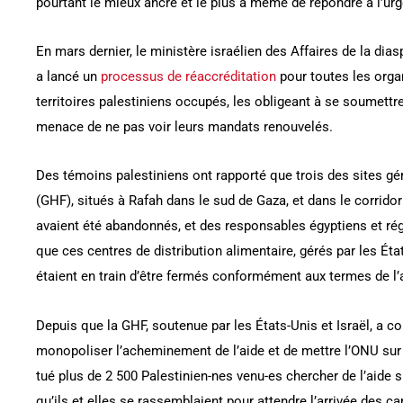
pourtant le mieux ancré et le plus à même de répondre à l’ur
En mars dernier, le ministère israélien des Affaires de la dias
a lancé un
processus de réaccréditation
pour toutes les orga
territoires palestiniens occupés, les obligeant à se soumettre
menace de ne pas voir leurs mandats renouvelés.
Des témoins palestiniens ont rapporté que trois des sites g
(GHF), situés à Rafah dans le sud de Gaza, et dans le corrido
avaient été abandonnés, et des responsables égyptiens et rég
que ces centres de distribution alimentaire, gérés par les État
étaient en train d’être fermés conformément aux termes de l’
Depuis que la GHF, soutenue par les États-Unis et Israël, a 
monopoliser l’acheminement de l’aide et de mettre l’ONU sur l
tué plus de 2 500 Palestinien-nes venu-es chercher de l’aide s
qu’ils et elles se rassemblaient pour attendre l’arrivée des ca