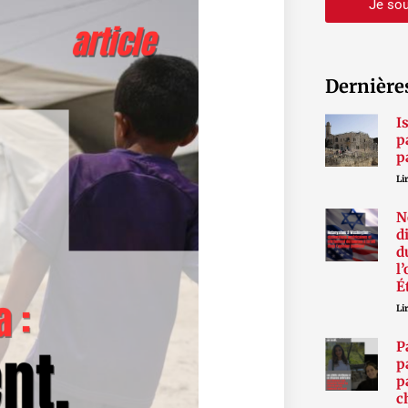
Je sou
Dernière
I
p
p
Lir
N
d
d
l
É
Lir
P
p
p
c