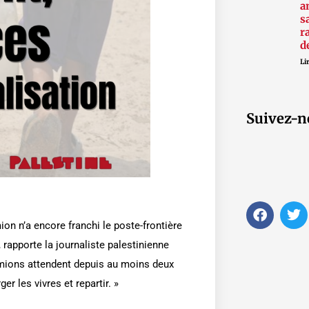
a
s
r
d
Lir
Suivez-n
F
T
a
w
on n’a encore franchi le poste-frontière
c
i
, rapporte la journaliste palestinienne
e
t
b
t
amions attendent depuis au moins deux
o
e
r les vivres et repartir. »
o
r
k