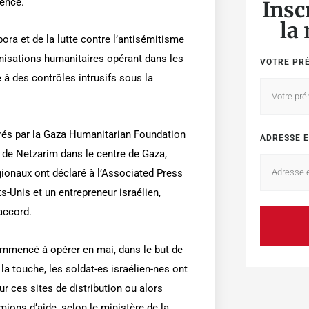
gence.
Insc
la
pora et de la lutte contre l’antisémitisme
nisations humanitaires opérant dans les
VOTRE PR
 à des contrôles intrusifs sous la
érés par la Gaza Humanitarian Foundation
ADRESSE E
r de Netzarim dans le centre de Gaza,
ionaux ont déclaré à l’Associated Press
s-Unis et un entrepreneur israélien,
accord.
commencé à opérer en mai, dans le but de
a touche, les soldat-es israélien-nes ont
ur ces sites de distribution ou alors
mions d’aide, selon le ministère de la