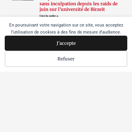
sans inculpation depuis les raids de
juin sur l’université de Birzeit
Lire la suite »
En poursuivant votre navigation sur ce site, vous acceptez
l’utilisation de cookies à des fins de mesure d'audience.
Suivez-nous
J'accepte
Refuser
F
T
I
a
w
n
c
i
s
e
t
t
b
t
a
o
e
g
o
r
r
k
a
m