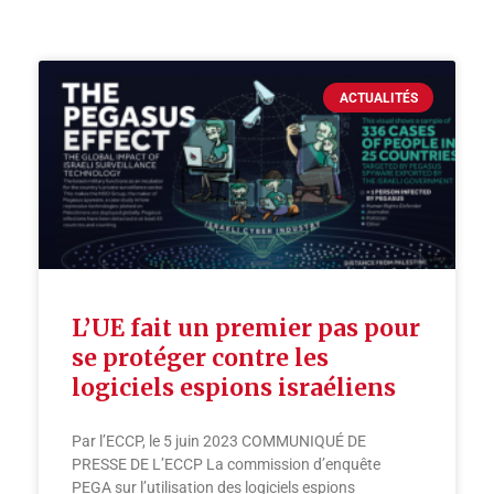
ACTUALITÉS
L’UE fait un premier pas pour
se protéger contre les
logiciels espions israéliens
Par l’ECCP, le 5 juin 2023 COMMUNIQUÉ DE
PRESSE DE L’ECCP La commission d’enquête
PEGA sur l’utilisation des logiciels espions