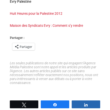
Evry Palestine
Huit Heures pour la Palestine 2012
Maison des Syndicats Evry : Comment s’y rendre
Partager :
Partager
Les seules publications de notre site qui engagent l'Agence
Média Palestine sont notre appel et les articles produits par
l'Agence. Les autres articles publiés sur ce site sans
nécessairement refléter exactement nos positions, nous ont
paru intéressants à verser aux débats ou à porter à votre
connaissance.
Tweetez
Partage
Partage