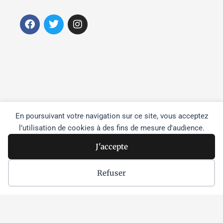
F
T
I
a
w
n
c
i
s
e
t
t
b
t
a
o
e
g
o
r
r
k
a
m
En poursuivant votre navigation sur ce site, vous acceptez
l’utilisation de cookies à des fins de mesure d'audience.
J'accepte
Refuser