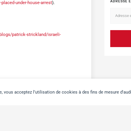
ADRESSE E
-placed-under-house-arrest
).
blogs/patrick-strickland/israeli-
e, vous acceptez l’utilisation de cookies à des fins de mesure d'aud
édia Palestine sont notre appel et les
r ce site sans nécessairement refléter
 aux débats ou à porter à votre