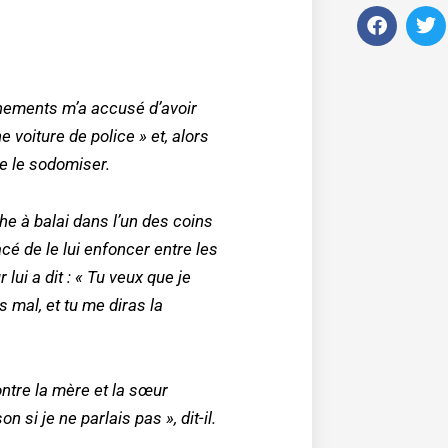
F
T
a
w
c
i
e
t
b
t
ignements m’a accusé d’avoir
o
e
o
r
ne voiture de police
» et, alors
k
de le sodomiser.
he à balai dans l’un des coins
cé de le lui enfoncer entre les
lui a dit : «
Tu veux que je
 mal, et tu me diras la
ntre la mère et la sœur
on si je ne parlais pas
», dit-il.