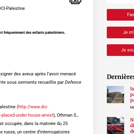
DCI-Palestine
Fai
Je m'
tent fréquemment des enfants palestiniens.
Je sou
à signer des aveux après l’avoir menacé
Dernière
rite sous serments recueillie par
Defence
I
p
p
alestine (
http://www.dci-
Lir
-placed-under-house-arrest
), Othman S.,
N
Est occupée, dans la matinée du 25
d
d
e russe, un centre d’interrogatoires