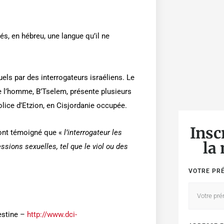
és, en hébreu, une langue qu’il ne
els par des interrogateurs israéliens. Le
de l’homme, B’Tselem, présente plusieurs
lice d’Etzion, en Cisjordanie occupée.
Insc
s ont témoigné que «
l’interrogateur les
la
sions sexuelles, tel que le viol ou des
VOTRE PR
estine –
http://www.dci-