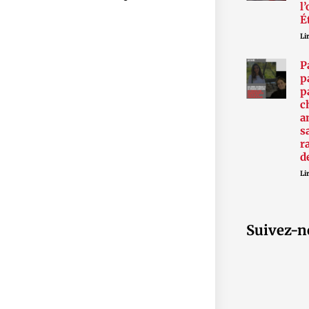
l
É
Lir
P
p
p
c
a
s
r
d
Lir
Suivez-n