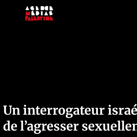
Aller
au
contenu
Un interrogateur isra
de l’agresser sexuell