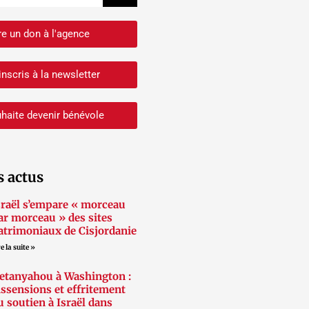
re un don à l'agence
inscris à la newsletter
haite devenir bénévole
s actus
sraël s’empare « morceau
ar morceau » des sites
atrimoniaux de Cisjordanie
e la suite »
etanyahou à Washington :
issensions et effritement
u soutien à Israël dans