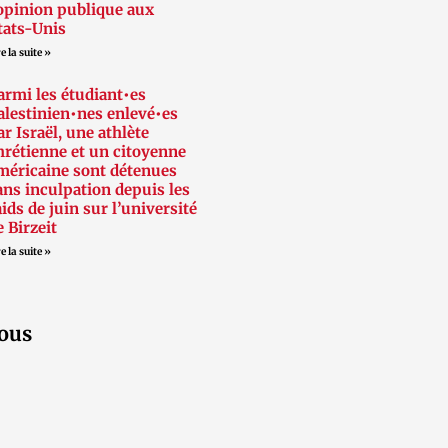
’opinion publique aux
tats-Unis
e la suite »
armi les étudiant•es
alestinien•nes enlevé•es
ar Israël, une athlète
hrétienne et un citoyenne
méricaine sont détenues
ans inculpation depuis les
aids de juin sur l’université
e Birzeit
e la suite »
ous