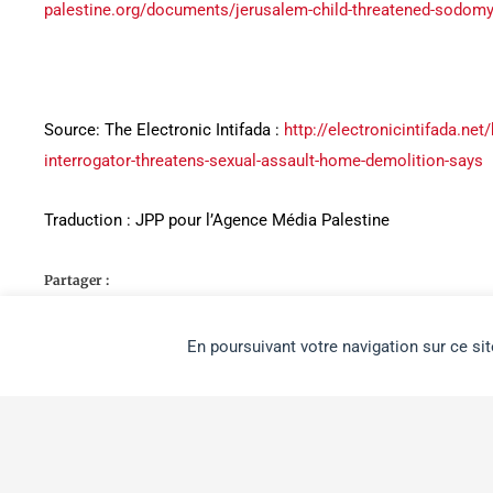
palestine.org/documents/jerusalem-child-threatened-sodomy
Source: The Electronic Intifada :
http://electronicintifada.net/
interrogator-threatens-sexual-assault-home-demolition-says
Traduction : JPP pour l’Agence Média Palestine
Partager :
Partager
En poursuivant votre navigation sur ce sit
Les seules publications de notre site qui engagent l'Agence M
articles produits par l'Agence. Les autres articles publiés su
exactement nos positions, nous ont paru intéressants à verser
connaissance.