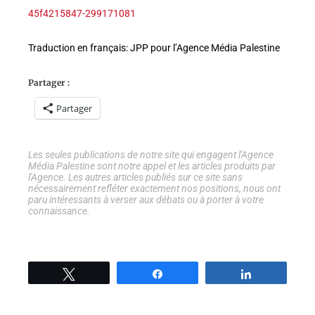
45f4215847-299171081
Traduction en français: JPP pour l’Agence Média Palestine
Partager :
Partager
Les seules publications de notre site qui engagent l'Agence
Média Palestine sont notre appel et les articles produits par
l'Agence. Les autres articles publiés sur ce site sans
nécessairement refléter exactement nos positions, nous ont
paru intéressants à verser aux débats ou à porter à votre
connaissance.
Tweetez
Partage
Partage