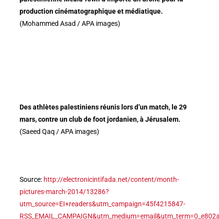
production cinématographique et médiatique.
(Mohammed Asad / APA images)
Des athlètes palestiniens réunis lors d’un match, le 29
mars, contre un club de foot jordanien, à Jérusalem.
(Saeed Qaq / APA images)
Source:
http://electronicintifada.net/content/month-
pictures-march-2014/13286?
utm_source=EI+readers&utm_campaign=45f4215847-
RSS_EMAIL_CAMPAIGN&utm_medium=email&utm_term=0_e802a