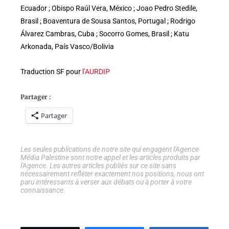
Ecuador ; Obispo Raúl Vera, México ; Joao Pedro Stedile,
Brasil ; Boaventura de Sousa Santos, Portugal ; Rodrigo
Álvarez Cambras, Cuba ; Socorro Gomes, Brasil ; Katu
Arkonada, País Vasco/Bolivia
Traduction SF pour
l’AURDIP
Partager :
Partager
Les seules publications de notre site qui engagent l'Agence
Média Palestine sont notre appel et les articles produits par
l'Agence. Les autres articles publiés sur ce site sans
nécessairement refléter exactement nos positions, nous ont
paru intéressants à verser aux débats ou à porter à votre
connaissance.