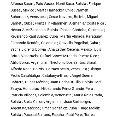
Alfonso Sastre, País Vasco ; Nardi Suxo, Bolivia ; Enrique
Dussel, México ; Marta Harnecker, Chile ; Carmen
Bohorquez, Venezuela ; Cesar Navarro, Bolivia ; Miguel
Barnet , Cuba ; Franz Hinkelammert, Alemania/ Costa Rica ;
Héctor Arce Zaconeta, Bolivia ; Piedad Córdoba, Colombia ;
Reverendo Raúl Suárez, Cuba ; Martín Almada, Paraguay ;
Fernando Rendón, Colombia ; Graziella Pogolloti, Cuba ;
Sacha Llorenti, Bolivia ; Ana Esther Ceceña, México ; Luis
Britto, Venezuela ; Rafael Cancel Miranda, Puerto Rico ;
Atilio Boron, Argentina ; Theotonio Dos Santos, Brasil ;
Alfredo Rada, Bolivia ; Farruco Sesto, Venezuela ; Obispo
Pedro Casaldaliga ; Catalunya-Brasil ; Ángel Guerra
Cabrera, Cuba/ México ; Juan Carlos Trujillo, Bolivia ; Mel
Zelaya, Honduras ; Hildebrando Pérez Grande, Perú ;
Patricia Villegas, Colombia/Venezuela ; María Nela Prada,
Bolivia ; Stella Calloni, Argentina ; José Steinsleger,
Argentina/México ; Omar González, Cuba ; Hugo Moldiz,
Bolivia ; Pascual Serrano, España ; Raúl Pérez Torres,