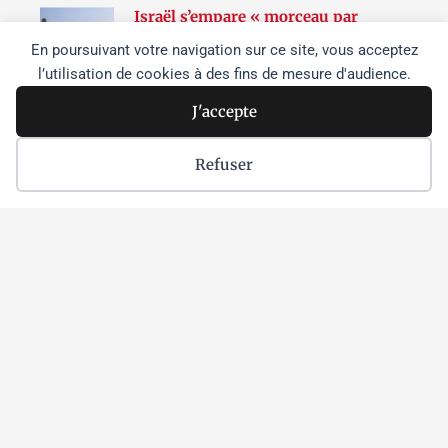
Israël s’empare « morceau par
morceau » des sites patrimoniaux de
En poursuivant votre navigation sur ce site, vous acceptez
Cisjordanie
l’utilisation de cookies à des fins de mesure d'audience.
Lire la suite »
J'accepte
Netanyahou à Washington :
dissensions et effritement du
soutien à Israël dans l’opinion
Refuser
publique aux États-Unis
Lire la suite »
Parmi les étudiant•es
palestinien•nes enlevé•es par Israël,
une athlète chrétienne et un
citoyenne américaine sont détenues
sans inculpation depuis les raids de
juin sur l’université de Birzeit
Lire la suite »
Suivez-nous