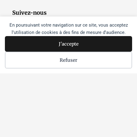
Suivez-nous
En poursuivant votre navigation sur ce site, vous acceptez
l’utilisation de cookies à des fins de mesure d'audience.
F
T
I
a
w
n
J'accepte
c
i
s
e
t
t
Refuser
b
t
a
o
e
g
o
r
r
k
a
m