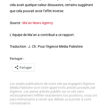
cela avait quelque valeur dissuasive, certains suggérant
que cela pouvait avoir l’effet inverse.
Source :
Ma’an News Agency
L’équipe de Ma’an a contribué a ce rapport.
Traduction : J. Ch. Pour l’Agence Média Palestine
Partager :
Partager
Les seules publications de notre site qui engagent l'Agence
Média Palestine sont notre appel et les articles produits par
l'Agence. Les autres articles publiés sur ce site sans
nécessairement refléter exactement nos positions, nous ont
paru intéressants à verser aux débats ou à porter à votre
connaissance.