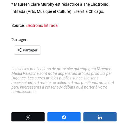
* Maureen Clare Murphy est rédactrice à The Electronic
Intifada (Arts, Musique et Culture). Elle vit à Chicago.
Source:
Electronic Intifada
Partager :
Partager
Les seules publications de notre site qui engagent l'Agence
Média Palestine sont notre appel et les articles produits par
l'Agence. Les autres articles publiés sur ce site sans
nécessairement refléter exactement nos positions, nous ont
paru intéressants à verser aux débats ou à porter à votre
connaissance.
Tweetez
Partage
Partage