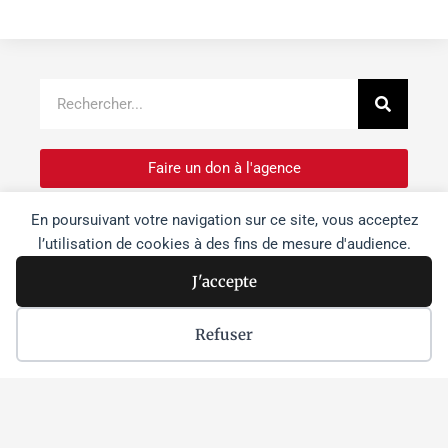
Recher
Rechercher
Faire un don à l'agence
En poursuivant votre navigation sur ce site, vous acceptez
Je m'inscris à la newsletter
l’utilisation de cookies à des fins de mesure d'audience.
J'accepte
Je souhaite devenir bénévole
Refuser
Dernières actus
Israël s’empare « morceau par
morceau » des sites patrimoniaux de