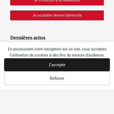
Je m'inscris à la newsletter
Je souhaite devenir bénévole
Dernières actus
Israël s’empare « morceau par
En poursuivant votre navigation sur ce site, vous acceptez
morceau » des sites patrimoniaux de
l’utilisation de cookies à des fins de mesure d'audience.
Cisjordanie
Lire la suite »
J'accepte
Netanyahou à Washington :
Refuser
dissensions et effritement du
soutien à Israël dans l’opinion
publique aux États-Unis
Lire la suite »
Parmi les étudiant•es
palestinien•nes enlevé•es par Israël,