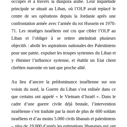
occupés et à travers la diaspora arabe. Leur inquiétude
principale se situait au Liban, où l’OLP avait replacé le
centre de ses opérations depuis la Jordanie après une
confrontation armée avec l’armée du roi Hussein en 1970-
71. Les stratèges israéliens ont cru que cibler l’OLP au
Liban et l’obliger à se retirer atteindrait plusieurs
objectifs : abolir les aspirations nationales des Palestiniens
pour une patrie, expulser les troupes syriennes du Liban et
y éliminer l’influence syrienne, et établir un Etat client
chrétien maronite en tant que proche allié.
Au lieu d’ancrer la prédominance israélienne sur son
voisin du nord, la Guerre du Liban s’est enlisée dans ce
que certains ont appelé « le Vietnam d’Israël ». Dans le
cadre d’une guerre civile déjà brutale, l’intervention
israélienne s’est traduite par la mort de plus de 600 soldats
israéliens et d’au moins 5.000 civils libanais et palestiniens
– plus de 19.000 d’après les estimations libanaises
qui ont