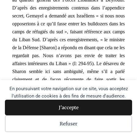
D’après des enregistrements contenus dans l’appendice
secret, Gemayel a demandé aux Israéliens « si nous nous
opposerions à ce qu’il fasse entrer les bulldozers dans les
camps de réfugiés du sud », faisant référence aux camps
du Liban Sud. D’après ces enregistrements, « le ministre
de la Défense [Sharon] a répondu en disant que cela ne les
regardait pas. Nous n’avons pas envie de traiter les
affaires intérieures du Liban » (I: 294-95). Le désaveu de
Sharon semble ici sans ambiguïté, même s’il a parlé
clairement et de façon récurrente de faire sortir les
Palestiniens par la violence et l’expulsion dans des
En poursuivant votre navigation sur ce site, vous acceptez
discussions ultérieures qu’il a eues juste avant le massacre.
l’utilisation de cookies à des fins de mesure d'audience.
Dans une réunion essentielle avec Gemayel le 12
J'accepte
septembre, deux jours avant l’assassinat du leader libanais,
Gemayel a dit à Sharon que « il faudrait créer les
Refuser
conditions qui conduiraient les Palestiniens à quitter le
Liban » (I : 83 ; 100-102). On ne connaît pas tous les