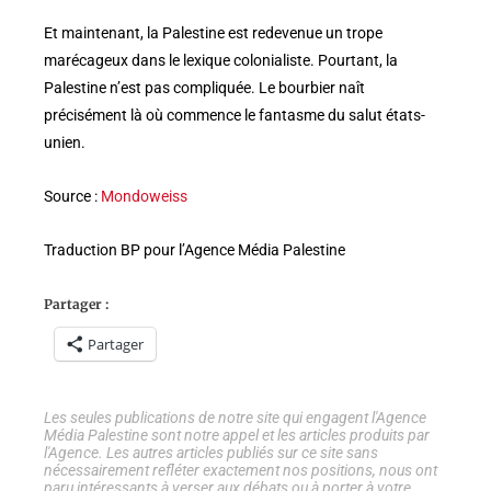
Et maintenant, la Palestine est redevenue un trope
marécageux dans le lexique colonialiste. Pourtant, la
Palestine n’est pas compliquée. Le bourbier naît
précisément là où commence le fantasme du salut états-
unien.
Source :
Mondoweiss
Traduction BP pour l’Agence Média Palestine
Partager :
Partager
Les seules publications de notre site qui engagent l'Agence
Média Palestine sont notre appel et les articles produits par
l'Agence. Les autres articles publiés sur ce site sans
nécessairement refléter exactement nos positions, nous ont
paru intéressants à verser aux débats ou à porter à votre