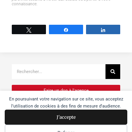
connaissance.
Tweetez
Partage
Partage
Recher
Rechercher
Faire un don à l'agence
En poursuivant votre navigation sur ce site, vous acceptez
l’utilisation de cookies à des fins de mesure d'audience.
Je m'inscris à la newsletter
J'accepte
Je souhaite devenir bénévole