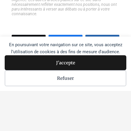
nécessairement refléter exactement nos positions, nous ont
paru intéressants à verser aux débats ou à porter à votre
connaissance.
Tweetez
Partage
Partage
En poursuivant votre navigation sur ce site, vous acceptez
l’utilisation de cookies à des fins de mesure d'audience.
J'accepte
Recher
Rechercher
Refuser
Faire un don à l'agence
Je m'inscris à la newsletter