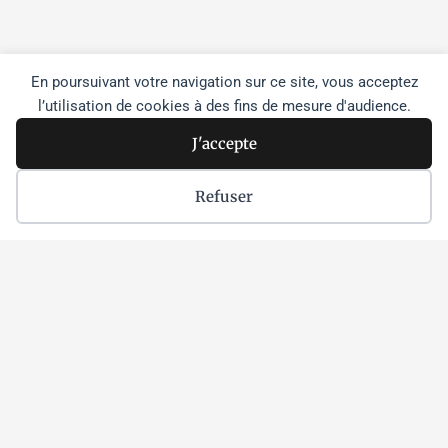
e
t
t
b
t
a
o
e
g
o
r
r
En poursuivant votre navigation sur ce site, vous acceptez
k
a
m
l’utilisation de cookies à des fins de mesure d'audience.
J'accepte
Refuser