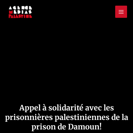
Aller
Mai
au
Men
contenu
Appel à solidarité avec les
prisonnières palestiniennes de la
prison de Damoun!