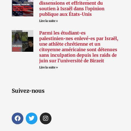
dissensions et effritement du
soutien à Israël dans l’opinion
publique aux États-Unis
Lire la suite »
Parmi les étudiant•es
palestinien•nes enlevé•es par Israël,
une athlète chrétienne et un
citoyenne américaine sont détenues
sans inculpation depuis les raids de
juin sur l’université de Birzeit
Lire la suite »
Suivez-nous
F
T
I
a
w
n
c
i
s