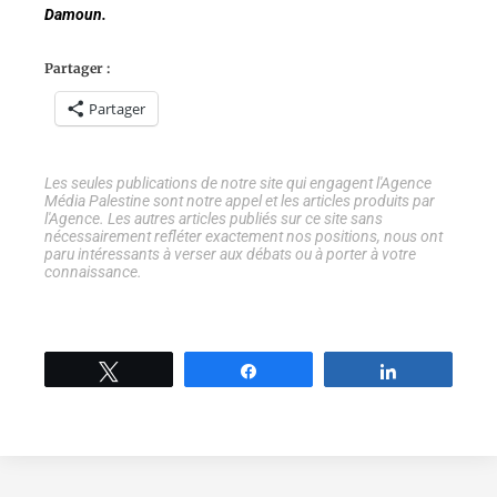
Damoun.
Partager :
Partager
Les seules publications de notre site qui engagent l'Agence
Média Palestine sont notre appel et les articles produits par
l'Agence. Les autres articles publiés sur ce site sans
nécessairement refléter exactement nos positions, nous ont
paru intéressants à verser aux débats ou à porter à votre
connaissance.
Tweetez
Partage
Partage