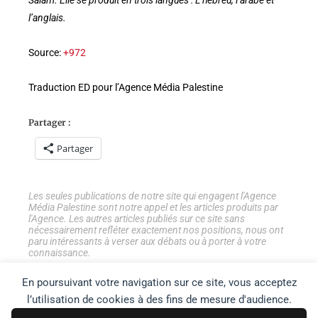
Salam. Elle se produit en trois langues : L’hébreu, l’arabe et
l’anglais.
Source:
+972
Traduction ED pour l’Agence Média Palestine
Partager :
Partager
Les seules publications de notre site qui engagent l'Agence
Média Palestine sont notre appel et les articles produits par
l'Agence. Les autres articles publiés sur ce site sans
nécessairement refléter exactement nos positions, nous ont
paru intéressants à verser aux débats ou à porter à votre
connaissance.
En poursuivant votre navigation sur ce site, vous acceptez
l’utilisation de cookies à des fins de mesure d'audience.
Tweetez
Partage
Partage