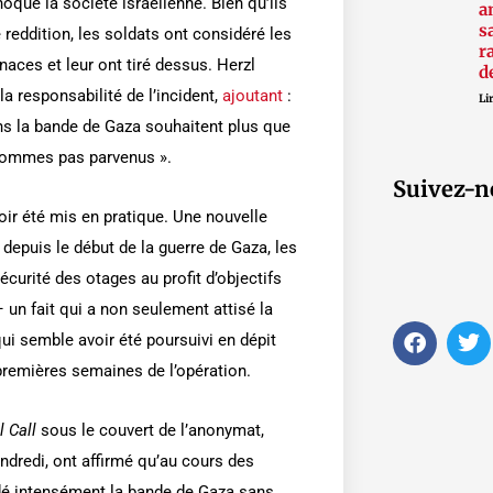
hoqué la société israélienne. Bien qu’ils
a
s
 reddition, les soldats ont considéré les
r
es et leur ont tiré dessus. Herzl
d
a responsabilité de l’incident,
ajoutant
:
Lir
ans la bande de Gaza souhaitent plus que
 sommes pas parvenus ».
Suivez-n
ir été mis en pratique. Une nouvelle
depuis le début de la guerre de Gaza, les
sécurité des otages au profit d’objectifs
– un fait qui a non seulement attisé la
F
T
ui semble avoir été poursuivi en dépit
a
w
premières semaines de l’opération.
c
i
e
t
b
t
l Call
sous le couvert de l’anonymat,
o
e
o
r
ndredi, ont affirmé qu’au cours des
k
rdé intensément la bande de Gaza sans