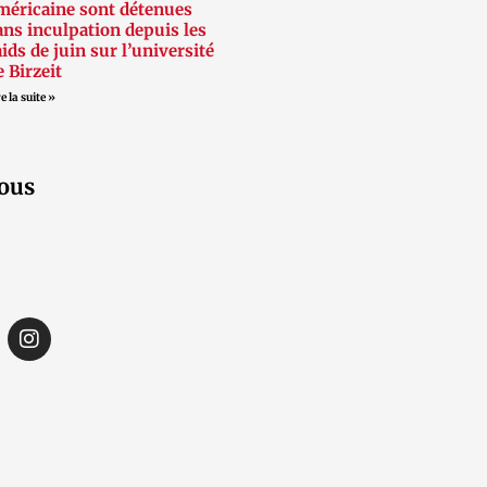
méricaine sont détenues
ans inculpation depuis les
aids de juin sur l’université
e Birzeit
e la suite »
ous
I
n
s
t
a
g
r
a