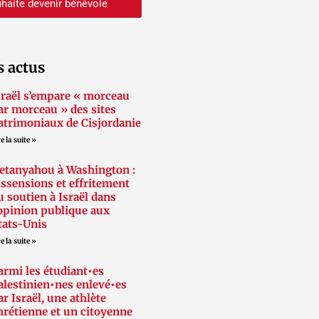
haite devenir bénévole
s actus
sraël s’empare « morceau
ar morceau » des sites
atrimoniaux de Cisjordanie
e la suite »
etanyahou à Washington :
issensions et effritement
u soutien à Israël dans
’opinion publique aux
tats-Unis
e la suite »
armi les étudiant•es
alestinien•nes enlevé•es
ar Israël, une athlète
hrétienne et un citoyenne