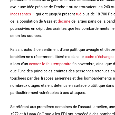
avoir une idée précise de l’endroit où se trouvaient les 240 o
incessantes
– qui ont jusqu’à présent
tué
plus de 18 700 Pale
de la population de Gaza et
décimé
de larges pans de la ban
poursuivies en dépit des craintes que les bombardements ne 
selon les sources.
Faisant écho à ce sentiment d’une politique aveugle et déso
israélien-ne-s récemment libéré-e-s dans le
cadre d’échanges
s lors d’un
cessez-le-feu temporaire
fin novembre, ainsi que 
que l’une des principales craintes des personnes retenues en 
touchées par des frappes aériennes et des bombardements is
nombreux otages étaient détenus en surface plutôt que dans 
particulièrement vulnérables à ces attaques.
Se référant aux premières semaines de l’assaut israélien, un
+972
et à
Local Call
que « les FDI ont procédé à des bombarde