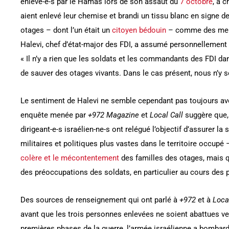
enlevé-e-s par le Hamas lors de son assaut du
7 octobre
, a c
aient enlevé leur chemise et brandi un tissu blanc en signe de
otages – dont l’un était un
citoyen bédouin
– comme des menac
Halevi, chef d’état-major des FDI, a assumé personnellement l
« Il n’y a rien que les soldats et les commandants des FDI d
de sauver des otages vivants. Dans le cas présent, nous n’y
Le sentiment de Halevi ne semble cependant pas toujours avo
enquête menée par
+972 Magazine
et
Local Call
suggère que, 
dirigeant-e-s israélien-ne-s ont relégué l’objectif d’assurer la 
militaires et politiques plus vastes dans le territoire occupé 
colère et le mécontentement
des familles des otages, mais q
des préoccupations des soldats, en particulier au cours des 
Des sources de renseignement qui ont parlé à
+972
et à
Loca
avant que les trois personnes enlevées ne soient abattues ve
premières phases de la guerre, l’armée israélienne a bomba