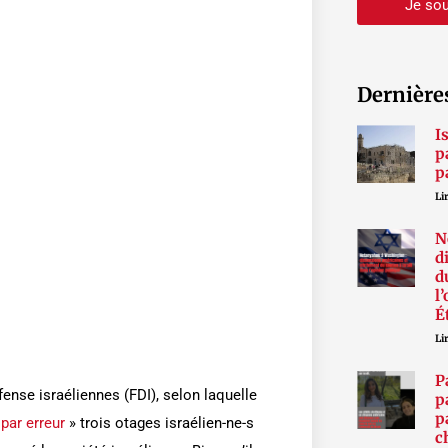
Je sou
Dernière
I
p
p
Lir
N
d
d
l
É
Lir
P
fense israéliennes (FDI), selon laquelle
p
p
 par erreur
» trois otages israélien-ne-s
c