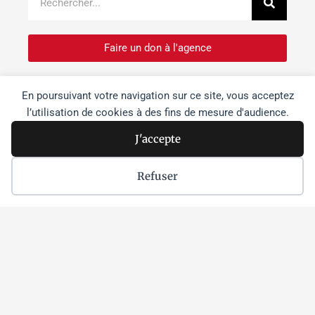
Faire un don à l'agence
Je m'inscris à la newsletter
En poursuivant votre navigation sur ce site, vous acceptez
l’utilisation de cookies à des fins de mesure d'audience.
Je souhaite devenir bénévole
J'accepte
Refuser
Dernières actus
Israël s’empare « morceau par
morceau » des sites patrimoniaux de
Cisjordanie
Lire la suite »
Netanyahou à Washington :
dissensions et effritement du