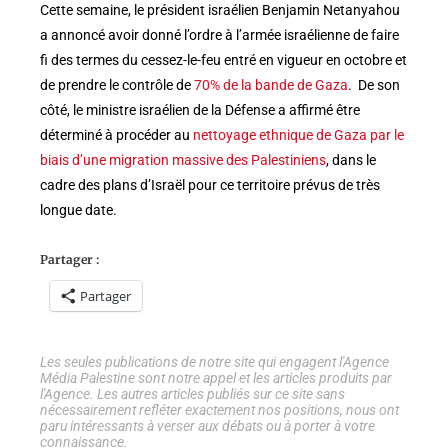
Cette semaine, le président israélien Benjamin Netanyahou
a annoncé avoir donné l’ordre à l’armée israélienne de faire
fi des termes du cessez-le-feu entré en vigueur en octobre et
de prendre le contrôle de
70% de la bande de Gaza
. De son
côté, le ministre israélien de la Défense a affirmé être
déterminé à procéder au
nettoyage ethnique de Gaza par le
biais d’une migration massive des Palestiniens
, dans le
cadre des plans d’Israël pour ce territoire prévus de très
longue date.
Partager :
Partager
Les seules publications de notre site qui engagent l'Agence
Média Palestine sont notre appel et les articles produits par
l'Agence. Les autres articles publiés sur ce site sans
nécessairement refléter exactement nos positions, nous ont
paru intéressants à verser aux débats ou à porter à votre
connaissance.