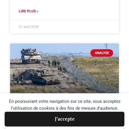
LIRE PLUS »
21 avril 2026
ANALYSE
En poursuivant votre navigation sur ce site, vous acceptez
l’utilisation de cookies à des fins de mesure d'audience.
Israël applique au Liban sa
J'accepte
stratégie de Gaza :
transformer les « zones