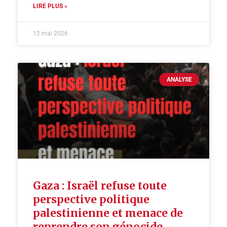
LIRE PLUS »
12 mai 2026
ANALYSE
Gaza : Israël refuse toute
perspective politique
palestinienne et menace de
reprendre son génocide